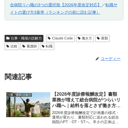
合病院リハ職の3つの選択肢【2026年度改定対応】
／
転職サ
イトの選び方3基準（ランキングの前に読む記事）
仕事・職場の読解力
Claude Code
働き方
夜勤
比較
看護師
転職
コーディー
関連記事
【2026年度診療報酬改定】書類
仕事・職場の読解力
業務が増えて総合病院がつらいリ
ハ職へ｜給料を落とさず働き方を
見直す3つの選択肢
2026年度診療報酬改定で計画書の様式・
運用が変わり、書類対応に追われる総合
病院のPT・OT・STへ。辛さの正体は制
度の切り替えコストです。AIで書類を軽