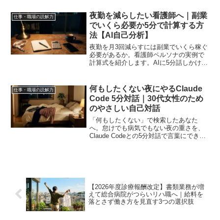
す。コピペするだけで使える対話プロン
プト付き。
夜勤を減らしたい看護師へ｜副業
仕事・職場の読解力
でいくら必要か5分で計算する方
法【AI自己分析】
夜勤を月3回減らすには副業でいくら稼ぐ
必要があるか。看護師ペルソナの実例で
計算式を紹介します。AIに5分話しかける
だけで、あなた専用の目標額が出ます。
何もしたくない夜にやるClaude
仕事・職場の読解力
Code 5分対話｜30代女性のため
のやさしい自己対話
「何もしたくない」で検索したあなた
へ。怠けでも病気でもない夜の重さを、
Claude Codeとの5分対話で言葉にできま
す。コピペするだけで使える対話プロン
プト付き。
【2026年度診療報酬改定】書類業務が増
えて総合病院がつらいリハ職へ｜給料を
落とさず働き方を見直す3つの選択肢