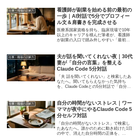
くする・院内で交渉する・給与の物差し
を持って情報収集する、給料を落とさな
看護師が副業を始める前の最初の
仕事・職場の読解力
い3つの選択肢を整理します。
一歩｜AI対話で5分でプロフィー
ル文＆肩書きを完成させる
医療系国家資格を持ち、臨床現場で10年
以上のキャリアを積んだ筆者が、看護師
が副業の入口で踏み外しやすい「最初の
一歩」を整理します。「自分の強みもわ
かった。肩書きもできた。」そこまで進
んだあなたが、夜勤明けの夜にもう一度
夫が話を聞いてくれない夜｜30代
仕事・職場の読解力
手を止める瞬間がありま...
妻が「自分の言葉」を整える
Claude Code 5分対話
「夫 話を聞いてくれない」と検索したあ
なたへ。聞いてもらえなかった気持ち
を、Claude Codeとの5分対話で「自分の
言葉」に整え直せます。コピペするだけ
で使える対話プロンプト付き。
自分の時間がないストレス｜ワー
仕事・職場の読解力
ママが夜中にやるClaude Code 5
分セルフ対話
「自分の時間がないストレス」で検索し
たあなたへ。誰かのために動き続けた1日
の中で、消えた自分時間の正体を、
Claude Codeとの5分対話で言葉にできま