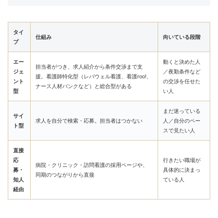
タイ
仕組み
向いている段階
プ
エー
動くと決めた人
担当者がつき、求人紹介から条件交渉まで支
ジェ
／夜勤条件など
援。看護師特化型（レバウェル看護、看護roo!、
ント
の交渉を任せた
ナース人材バンクなど）と総合型がある
型
い人
まだ迷っている
サイ
求人を自分で検索・応募。担当者はつかない
人／自分のペー
ト型
スで見たい人
直接
応
行きたい職場が
病院・クリニック・訪問看護の採用ページや、
募・
具体的に決まっ
同期のつながりから直接
知人
ている人
経由