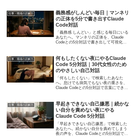
義務感がしんどい毎日｜マンネリ
仕事・職場の読解力
の正体を5分で書き出すClaude
Code対話
「義務感 しんどい」と感じる毎日にいる
あなたへ。マンネリの正体を、Claude
Codeとの5分対話で書き出して可視化で
きます。コピペするだけで使える義務リ
スト化プロンプト付き。
何もしたくない夜にやるClaude
仕事・職場の読解力
Code 5分対話｜30代女性のため
のやさしい自己対話
「何もしたくない」で検索したあなた
へ。怠けでも病気でもない夜の重さを、
Claude Codeとの5分対話で言葉にできま
す。コピペするだけで使える対話プロン
プト付き。
早起きできない自己嫌悪｜続かな
仕事・職場の読解力
い自分を責めない夜にやる
Claude Code 5分対話
「早起きできない自己嫌悪」で検索した
あなたへ。続かない自分を責めてしまう
夜の声を、Claude Codeとの5分対話でほ