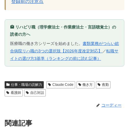
登録前の注意点
🏥 リハビリ職（理学療法士・作業療法士・言語聴覚士）の
読者の方へ
医療職の働き方シリーズを始めました。
書類業務がつらい総
合病院リハ職の3つの選択肢【2026年度改定対応】
／
転職サ
イトの選び方3基準（ランキングの前に読む記事）
仕事・職場の読解力
Claude Code
働き方
夜勤
看護師
自己対話
コーディー
関連記事