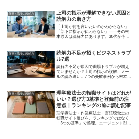
どけます。コピペするだけで使える対話
プロンプト付き。
上司の指示が理解できない原因と
仕事・職場の読解力
読解力の磨き方
「上司が何を言いたいのかわからない」
「部下に指示が伝わらない」——その根
本原因は読解力にあります。30代が今日
から使える、職場のコミュニケーション
を劇的に改善する読解力強化法を解説し
ます。
読解力不足が招くビジネストラブ
仕事・職場の読解力
ル7選
読解力不足が原因で職場トラブルが増え
ていませんか？上司の指示の誤解、メー
ルの読み違い…7つの失敗事例から根本原
因と今日から使える解決策を解説しま
す。
理学療法士の転職サイトはどれが
仕事・職場の読解力
いい？選び方3基準と登録前の注
意点｜ランキングの前に読む記事
理学療法士・作業療法士・言語聴覚士の
転職サイト選びを、ランキングではなく
「3つの基準」で整理。エージェント型・
サイト型・直接応募の使い分け、連絡頻
度のコントロール法、登録前の注意点ま
で。選ぶのはあなた自身です。