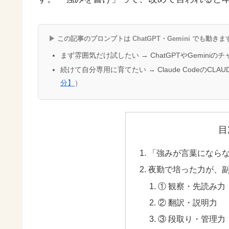
▶ この記事のプロンプトは ChatGPT・Gemini でも動きま
まず雰囲気だけ試したい → ChatGPTやGemini
続けて自分専用に育てたい → Claude CodeのCL
分】
）
目
「強みが言葉になら
夜勤で培った力が、
① 観察・先読み力
② 翻訳・説明力
③ 段取り・管理力