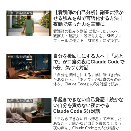
話で拾い上げられます。コピペするだけ
で使える対話プロンプト付き。
【看護師の自己分析】副業に活か
仕事・職場の読解力
せる強みをAIで言語化する方法｜
夜勤で培った力を言葉に
看護師の強みを副業に活かしたい人へ。
観察力・翻訳力・段取り力を、SNSプロ
フィールに使える「肩書き」に変換する
AI対話の方法を5分プロンプト付きで紹介
します。
自分を後回しにする人へ｜「あと
仕事・職場の読解力
で」が口癖の夜にClaude Codeで
5分、気づく対話
「自分を後回しにする」癖に気づき始め
たあなたへ。「あとで」が口癖の夜の正
体を、Claude Codeとの5分対話で読み解
けます。コピペするだけで使える対話プ
ロンプト付き。
早起きできない自己嫌悪｜続かな
仕事・職場の読解力
い自分を責めない夜にやる
Claude Code 5分対話
「早起きできない自己嫌悪」で検索した
あなたへ。続かない自分を責めてしまう
夜の声を、Claude Codeとの5分対話でほ