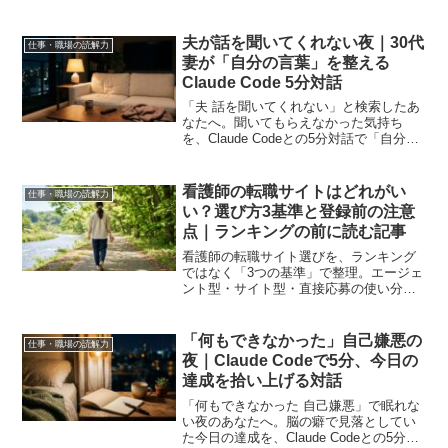
夫が話を聞いてくれない夜｜30代
仕事・職場の読解力
妻が「自分の言葉」を整える
Claude Code 5分対話
「夫 話を聞いてくれない」と検索したあ
なたへ。聞いてもらえなかった気持ち
を、Claude Codeとの5分対話で「自分の
言葉」に整え直せます。コピペするだけ
で使える対話プロンプト付き。
看護師の転職サイトはどれがい
仕事・職場の読解力
い？選び方3基準と登録前の注意
点｜ランキングの前に読む記事
看護師の転職サイト選びを、ランキング
ではなく「3つの基準」で整理。エージェ
ント型・サイト型・直接応募の使い分
け、夜勤明けの電話を止める方法、登録
だけでもいいのか、職場にバレないかま
で。選ぶのはあなた自身です。
「何もできなかった」自己嫌悪の
仕事・職場の読解力
夜｜Claude Codeで5分、今日の
達成を拾い上げる対話
「何もできなかった 自己嫌悪」で眠れな
い夜のあなたへ。脳の癖で見落としてい
た今日の達成を、Claude Codeとの5分対