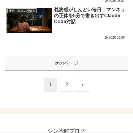
2026.05.07
義務感がしんどい毎日｜マンネリ
仕事・職場の読解力
の正体を5分で書き出すClaude
Code対話
2026.05.06
次のページ
次
1
2
へ
シン読解ブログ