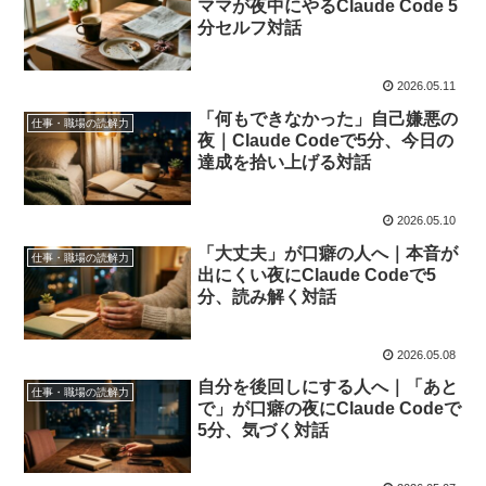
ママが夜中にやるClaude Code 5
分セルフ対話
2026.05.11
「何もできなかった」自己嫌悪の
仕事・職場の読解力
夜｜Claude Codeで5分、今日の
達成を拾い上げる対話
2026.05.10
「大丈夫」が口癖の人へ｜本音が
仕事・職場の読解力
出にくい夜にClaude Codeで5
分、読み解く対話
2026.05.08
自分を後回しにする人へ｜「あと
仕事・職場の読解力
で」が口癖の夜にClaude Codeで
5分、気づく対話